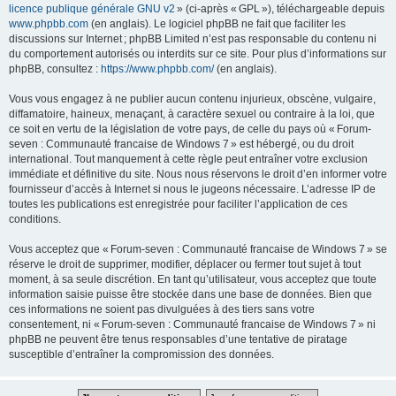
licence publique générale GNU v2
» (ci-après « GPL »), téléchargeable depuis
www.phpbb.com
(en anglais). Le logiciel phpBB ne fait que faciliter les
discussions sur Internet ; phpBB Limited n’est pas responsable du contenu ni
du comportement autorisés ou interdits sur ce site. Pour plus d’informations sur
phpBB, consultez :
https://www.phpbb.com/
(en anglais).
Vous vous engagez à ne publier aucun contenu injurieux, obscène, vulgaire,
diffamatoire, haineux, menaçant, à caractère sexuel ou contraire à la loi, que
ce soit en vertu de la législation de votre pays, de celle du pays où « Forum-
seven : Communauté francaise de Windows 7 » est hébergé, ou du droit
international. Tout manquement à cette règle peut entraîner votre exclusion
immédiate et définitive du site. Nous nous réservons le droit d’en informer votre
fournisseur d’accès à Internet si nous le jugeons nécessaire. L’adresse IP de
toutes les publications est enregistrée pour faciliter l’application de ces
conditions.
Vous acceptez que « Forum-seven : Communauté francaise de Windows 7 » se
réserve le droit de supprimer, modifier, déplacer ou fermer tout sujet à tout
moment, à sa seule discrétion. En tant qu’utilisateur, vous acceptez que toute
information saisie puisse être stockée dans une base de données. Bien que
ces informations ne soient pas divulguées à des tiers sans votre
consentement, ni « Forum-seven : Communauté francaise de Windows 7 » ni
phpBB ne peuvent être tenus responsables d’une tentative de piratage
susceptible d’entraîner la compromission des données.