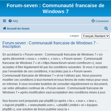
Forum-seven : Communauté francaise de
Windows 7
FAQ
Connexion
R
Accueil du forum
e
Langue :
c
Forum-seven : Communauté francaise de Windows 7 -
Inscription
h
e
En accédant à « Forum-seven : Communauté francaise de Windows 7 » (ci-
r
après dénommé « nous », « notre », « nos », « Forum-seven : Communauté
francaise de Windows 7 » et « https://www.forum-seven.com/forum »), vous
c
acceptez d’être légalement lié par les conditions suivantes. Si vous n’acceptez
h
pas l’ensemble de ces conditions, n’accédez pas à « Forum-seven :
Communauté francaise de Windows 7 » et ne l’utilisez pas. Nous pouvons
e
modifier ces conditions à tout moment et nous ferons de notre mieux pour vous
r
en informer. Il vous incombe toutefois de consulter régulièrement ce document,
car votre utilisation continue de « Forum-seven : Communauté francaise de
Windows 7 » après modification vaut acceptation des conditions mises à jour.
Nos forums sont propulsés par phpBB (ci-après « ils », « eux », « leur »,
« logiciel phpBB », « www.phpbb.com », « phpBB Limited » et « équipes
phpBB »), une solution de forum publiée sous la «