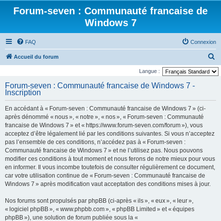
Forum-seven : Communauté francaise de
Windows 7
FAQ
Connexion
R
Accueil du forum
e
Langue :
c
Forum-seven : Communauté francaise de Windows 7 -
Inscription
h
e
En accédant à « Forum-seven : Communauté francaise de Windows 7 » (ci-
r
après dénommé « nous », « notre », « nos », « Forum-seven : Communauté
francaise de Windows 7 » et « https://www.forum-seven.com/forum »), vous
c
acceptez d’être légalement lié par les conditions suivantes. Si vous n’acceptez
h
pas l’ensemble de ces conditions, n’accédez pas à « Forum-seven :
Communauté francaise de Windows 7 » et ne l’utilisez pas. Nous pouvons
e
modifier ces conditions à tout moment et nous ferons de notre mieux pour vous
r
en informer. Il vous incombe toutefois de consulter régulièrement ce document,
car votre utilisation continue de « Forum-seven : Communauté francaise de
Windows 7 » après modification vaut acceptation des conditions mises à jour.
Nos forums sont propulsés par phpBB (ci-après « ils », « eux », « leur »,
« logiciel phpBB », « www.phpbb.com », « phpBB Limited » et « équipes
phpBB »), une solution de forum publiée sous la «