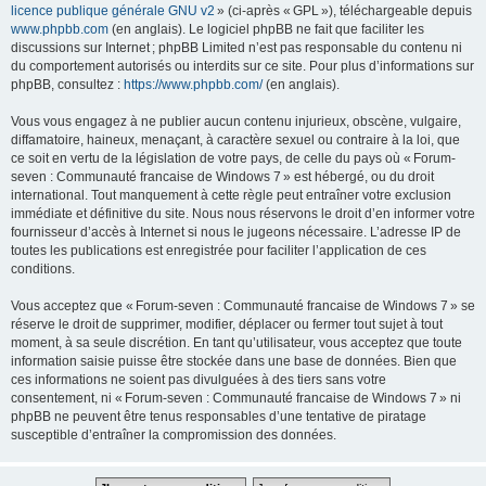
licence publique générale GNU v2
» (ci-après « GPL »), téléchargeable depuis
www.phpbb.com
(en anglais). Le logiciel phpBB ne fait que faciliter les
discussions sur Internet ; phpBB Limited n’est pas responsable du contenu ni
du comportement autorisés ou interdits sur ce site. Pour plus d’informations sur
phpBB, consultez :
https://www.phpbb.com/
(en anglais).
Vous vous engagez à ne publier aucun contenu injurieux, obscène, vulgaire,
diffamatoire, haineux, menaçant, à caractère sexuel ou contraire à la loi, que
ce soit en vertu de la législation de votre pays, de celle du pays où « Forum-
seven : Communauté francaise de Windows 7 » est hébergé, ou du droit
international. Tout manquement à cette règle peut entraîner votre exclusion
immédiate et définitive du site. Nous nous réservons le droit d’en informer votre
fournisseur d’accès à Internet si nous le jugeons nécessaire. L’adresse IP de
toutes les publications est enregistrée pour faciliter l’application de ces
conditions.
Vous acceptez que « Forum-seven : Communauté francaise de Windows 7 » se
réserve le droit de supprimer, modifier, déplacer ou fermer tout sujet à tout
moment, à sa seule discrétion. En tant qu’utilisateur, vous acceptez que toute
information saisie puisse être stockée dans une base de données. Bien que
ces informations ne soient pas divulguées à des tiers sans votre
consentement, ni « Forum-seven : Communauté francaise de Windows 7 » ni
phpBB ne peuvent être tenus responsables d’une tentative de piratage
susceptible d’entraîner la compromission des données.