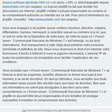
licence publique générale GNU v2
» (ci-après « GPL »), téléchargeable depuis
www.phpbb.com
(en anglais). Le logiciel phpBB ne fait que faciliter les
discussions sur Internet ; phpBB Limited n’est pas responsable du contenu ni
du comportement autorisés ou interdits sur ce site. Pour plus d’informations sur
phpBB, consultez :
https://www.phpbb.com/
(en anglais).
Vous vous engagez à ne publier aucun contenu injurieux, obscène, vulgaire,
diffamatoire, haineux, menaçant, à caractère sexuel ou contraire à la loi, que
ce soit en vertu de la législation de votre pays, de celle du pays où « Forum-
seven : Communauté francaise de Windows 7 » est hébergé, ou du droit
international. Tout manquement à cette règle peut entraîner votre exclusion
immédiate et définitive du site. Nous nous réservons le droit d’en informer votre
fournisseur d’accès à Internet si nous le jugeons nécessaire. L’adresse IP de
toutes les publications est enregistrée pour faciliter l’application de ces
conditions.
Vous acceptez que « Forum-seven : Communauté francaise de Windows 7 » se
réserve le droit de supprimer, modifier, déplacer ou fermer tout sujet à tout
moment, à sa seule discrétion. En tant qu’utilisateur, vous acceptez que toute
information saisie puisse être stockée dans une base de données. Bien que
ces informations ne soient pas divulguées à des tiers sans votre
consentement, ni « Forum-seven : Communauté francaise de Windows 7 » ni
phpBB ne peuvent être tenus responsables d’une tentative de piratage
susceptible d’entraîner la compromission des données.