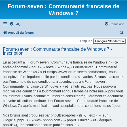
Forum-seven : Communauté francaise de
Windows 7
FAQ
Connexion
R
Accueil du forum
e
Langue :
c
Forum-seven : Communauté francaise de Windows 7 -
Inscription
h
e
En accédant à « Forum-seven : Communauté francaise de Windows 7 » (ci-
r
après dénommé « nous », « notre », « nos », « Forum-seven : Communauté
francaise de Windows 7 » et « https://www.forum-seven.com/forum »), vous
c
acceptez d’être légalement lié par les conditions suivantes. Si vous n’acceptez
h
pas l’ensemble de ces conditions, n’accédez pas à « Forum-seven :
Communauté francaise de Windows 7 » et ne l’utilisez pas. Nous pouvons
e
modifier ces conditions à tout moment et nous ferons de notre mieux pour vous
r
en informer. Il vous incombe toutefois de consulter régulièrement ce document,
car votre utilisation continue de « Forum-seven : Communauté francaise de
Windows 7 » après modification vaut acceptation des conditions mises à jour.
Nos forums sont propulsés par phpBB (ci-après « ils », « eux », « leur »,
« logiciel phpBB », « www.phpbb.com », « phpBB Limited » et « équipes
phpBB »), une solution de forum publiée sous la «