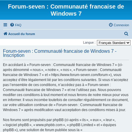
Forum-seven : Communauté francaise de
Windows 7
FAQ
Connexion
R
Accueil du forum
e
Langue :
c
Forum-seven : Communauté francaise de Windows 7 -
Inscription
h
e
En accédant à « Forum-seven : Communauté francaise de Windows 7 » (ci-
r
après dénommé « nous », « notre », « nos », « Forum-seven : Communauté
francaise de Windows 7 » et « https://www.forum-seven.com/forum »), vous
c
acceptez d’être légalement lié par les conditions suivantes. Si vous n’acceptez
h
pas l’ensemble de ces conditions, n’accédez pas à « Forum-seven :
Communauté francaise de Windows 7 » et ne l’utilisez pas. Nous pouvons
e
modifier ces conditions à tout moment et nous ferons de notre mieux pour vous
r
en informer. Il vous incombe toutefois de consulter régulièrement ce document,
car votre utilisation continue de « Forum-seven : Communauté francaise de
Windows 7 » après modification vaut acceptation des conditions mises à jour.
Nos forums sont propulsés par phpBB (ci-après « ils », « eux », « leur »,
« logiciel phpBB », « www.phpbb.com », « phpBB Limited » et « équipes
phpBB »), une solution de forum publiée sous la «