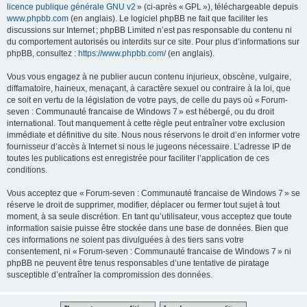
licence publique générale GNU v2
» (ci-après « GPL »), téléchargeable depuis
www.phpbb.com
(en anglais). Le logiciel phpBB ne fait que faciliter les
discussions sur Internet ; phpBB Limited n’est pas responsable du contenu ni
du comportement autorisés ou interdits sur ce site. Pour plus d’informations sur
phpBB, consultez :
https://www.phpbb.com/
(en anglais).
Vous vous engagez à ne publier aucun contenu injurieux, obscène, vulgaire,
diffamatoire, haineux, menaçant, à caractère sexuel ou contraire à la loi, que
ce soit en vertu de la législation de votre pays, de celle du pays où « Forum-
seven : Communauté francaise de Windows 7 » est hébergé, ou du droit
international. Tout manquement à cette règle peut entraîner votre exclusion
immédiate et définitive du site. Nous nous réservons le droit d’en informer votre
fournisseur d’accès à Internet si nous le jugeons nécessaire. L’adresse IP de
toutes les publications est enregistrée pour faciliter l’application de ces
conditions.
Vous acceptez que « Forum-seven : Communauté francaise de Windows 7 » se
réserve le droit de supprimer, modifier, déplacer ou fermer tout sujet à tout
moment, à sa seule discrétion. En tant qu’utilisateur, vous acceptez que toute
information saisie puisse être stockée dans une base de données. Bien que
ces informations ne soient pas divulguées à des tiers sans votre
consentement, ni « Forum-seven : Communauté francaise de Windows 7 » ni
phpBB ne peuvent être tenus responsables d’une tentative de piratage
susceptible d’entraîner la compromission des données.