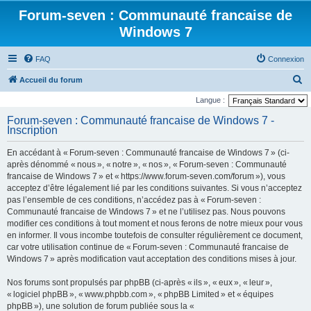
Forum-seven : Communauté francaise de
Windows 7
FAQ
Connexion
R
Accueil du forum
e
Langue :
c
Forum-seven : Communauté francaise de Windows 7 -
Inscription
h
e
En accédant à « Forum-seven : Communauté francaise de Windows 7 » (ci-
r
après dénommé « nous », « notre », « nos », « Forum-seven : Communauté
francaise de Windows 7 » et « https://www.forum-seven.com/forum »), vous
c
acceptez d’être légalement lié par les conditions suivantes. Si vous n’acceptez
h
pas l’ensemble de ces conditions, n’accédez pas à « Forum-seven :
Communauté francaise de Windows 7 » et ne l’utilisez pas. Nous pouvons
e
modifier ces conditions à tout moment et nous ferons de notre mieux pour vous
r
en informer. Il vous incombe toutefois de consulter régulièrement ce document,
car votre utilisation continue de « Forum-seven : Communauté francaise de
Windows 7 » après modification vaut acceptation des conditions mises à jour.
Nos forums sont propulsés par phpBB (ci-après « ils », « eux », « leur »,
« logiciel phpBB », « www.phpbb.com », « phpBB Limited » et « équipes
phpBB »), une solution de forum publiée sous la «