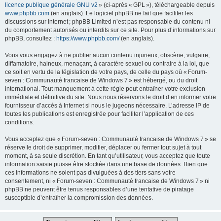
licence publique générale GNU v2
» (ci-après « GPL »), téléchargeable depuis
www.phpbb.com
(en anglais). Le logiciel phpBB ne fait que faciliter les
discussions sur Internet ; phpBB Limited n’est pas responsable du contenu ni
du comportement autorisés ou interdits sur ce site. Pour plus d’informations sur
phpBB, consultez :
https://www.phpbb.com/
(en anglais).
Vous vous engagez à ne publier aucun contenu injurieux, obscène, vulgaire,
diffamatoire, haineux, menaçant, à caractère sexuel ou contraire à la loi, que
ce soit en vertu de la législation de votre pays, de celle du pays où « Forum-
seven : Communauté francaise de Windows 7 » est hébergé, ou du droit
international. Tout manquement à cette règle peut entraîner votre exclusion
immédiate et définitive du site. Nous nous réservons le droit d’en informer votre
fournisseur d’accès à Internet si nous le jugeons nécessaire. L’adresse IP de
toutes les publications est enregistrée pour faciliter l’application de ces
conditions.
Vous acceptez que « Forum-seven : Communauté francaise de Windows 7 » se
réserve le droit de supprimer, modifier, déplacer ou fermer tout sujet à tout
moment, à sa seule discrétion. En tant qu’utilisateur, vous acceptez que toute
information saisie puisse être stockée dans une base de données. Bien que
ces informations ne soient pas divulguées à des tiers sans votre
consentement, ni « Forum-seven : Communauté francaise de Windows 7 » ni
phpBB ne peuvent être tenus responsables d’une tentative de piratage
susceptible d’entraîner la compromission des données.