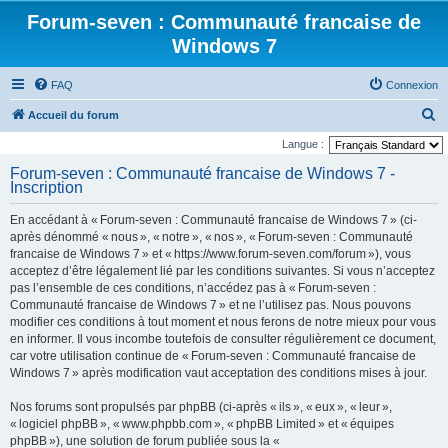
Forum-seven : Communauté francaise de
Windows 7
FAQ
Connexion
R
Accueil du forum
e
Langue :
c
Forum-seven : Communauté francaise de Windows 7 -
Inscription
h
e
En accédant à « Forum-seven : Communauté francaise de Windows 7 » (ci-
r
après dénommé « nous », « notre », « nos », « Forum-seven : Communauté
francaise de Windows 7 » et « https://www.forum-seven.com/forum »), vous
c
acceptez d’être légalement lié par les conditions suivantes. Si vous n’acceptez
h
pas l’ensemble de ces conditions, n’accédez pas à « Forum-seven :
Communauté francaise de Windows 7 » et ne l’utilisez pas. Nous pouvons
e
modifier ces conditions à tout moment et nous ferons de notre mieux pour vous
r
en informer. Il vous incombe toutefois de consulter régulièrement ce document,
car votre utilisation continue de « Forum-seven : Communauté francaise de
Windows 7 » après modification vaut acceptation des conditions mises à jour.
Nos forums sont propulsés par phpBB (ci-après « ils », « eux », « leur »,
« logiciel phpBB », « www.phpbb.com », « phpBB Limited » et « équipes
phpBB »), une solution de forum publiée sous la «