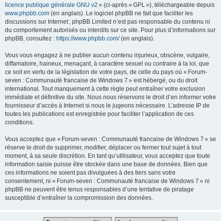
licence publique générale GNU v2
» (ci-après « GPL »), téléchargeable depuis
www.phpbb.com
(en anglais). Le logiciel phpBB ne fait que faciliter les
discussions sur Internet ; phpBB Limited n’est pas responsable du contenu ni
du comportement autorisés ou interdits sur ce site. Pour plus d’informations sur
phpBB, consultez :
https://www.phpbb.com/
(en anglais).
Vous vous engagez à ne publier aucun contenu injurieux, obscène, vulgaire,
diffamatoire, haineux, menaçant, à caractère sexuel ou contraire à la loi, que
ce soit en vertu de la législation de votre pays, de celle du pays où « Forum-
seven : Communauté francaise de Windows 7 » est hébergé, ou du droit
international. Tout manquement à cette règle peut entraîner votre exclusion
immédiate et définitive du site. Nous nous réservons le droit d’en informer votre
fournisseur d’accès à Internet si nous le jugeons nécessaire. L’adresse IP de
toutes les publications est enregistrée pour faciliter l’application de ces
conditions.
Vous acceptez que « Forum-seven : Communauté francaise de Windows 7 » se
réserve le droit de supprimer, modifier, déplacer ou fermer tout sujet à tout
moment, à sa seule discrétion. En tant qu’utilisateur, vous acceptez que toute
information saisie puisse être stockée dans une base de données. Bien que
ces informations ne soient pas divulguées à des tiers sans votre
consentement, ni « Forum-seven : Communauté francaise de Windows 7 » ni
phpBB ne peuvent être tenus responsables d’une tentative de piratage
susceptible d’entraîner la compromission des données.