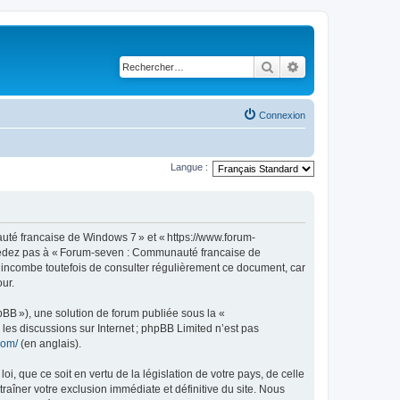
Rechercher
Recherche avancé
Connexion
Langue :
té francaise de Windows 7 » et « https://www.forum-
accédez pas à « Forum-seven : Communauté francaise de
s incombe toutefois de consulter régulièrement ce document, car
ur.
pBB »), une solution de forum publiée sous la «
r les discussions sur Internet ; phpBB Limited n’est pas
com/
(en anglais).
, que ce soit en vertu de la législation de votre pays, de celle
îner votre exclusion immédiate et définitive du site. Nous