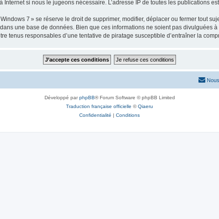
 Internet si nous le jugeons nécessaire. L’adresse IP de toutes les publications est 
ows 7 » se réserve le droit de supprimer, modifier, déplacer ou fermer tout sujet à
e dans une base de données. Bien que ces informations ne soient pas divulguées à 
e tenus responsables d’une tentative de piratage susceptible d’entraîner la com
Nous
Développé par
phpBB
® Forum Software © phpBB Limited
Traduction française officielle
©
Qiaeru
Confidentialité
|
Conditions