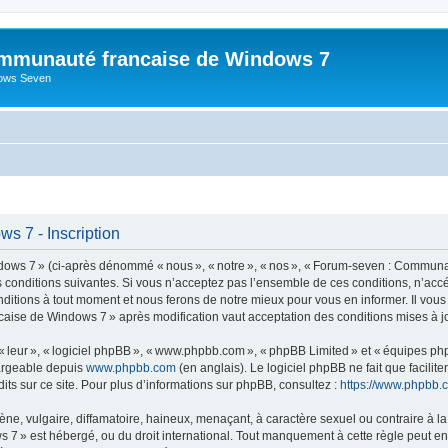
mmunauté francaise de Windows 7
dows Seven
 7 - Inscription
s 7 » (ci-après dénommé « nous », « notre », « nos », « Forum-seven : Communau
es conditions suivantes. Si vous n’acceptez pas l’ensemble de ces conditions, n’
nditions à tout moment et nous ferons de notre mieux pour vous en informer. Il vou
caise de Windows 7 » après modification vaut acceptation des conditions mises à jo
 « leur », « logiciel phpBB », « www.phpbb.com », « phpBB Limited » et « équipes ph
hargeable depuis
www.phpbb.com
(en anglais). Le logiciel phpBB ne fait que facilite
ts sur ce site. Pour plus d’informations sur phpBB, consultez :
https://www.phpbb.
 vulgaire, diffamatoire, haineux, menaçant, à caractère sexuel ou contraire à la loi
» est hébergé, ou du droit international. Tout manquement à cette règle peut entra