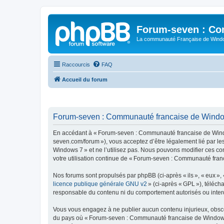
Forum-seven : Co
La communauté Française de Win
Raccourcis
FAQ
Accueil du forum
Forum-seven : Communauté francaise de Windows
En accédant à « Forum-seven : Communauté francaise de Window
seven.com/forum »), vous acceptez d’être légalement lié par l
Windows 7 » et ne l’utilisez pas. Nous pouvons modifier ces co
votre utilisation continue de « Forum-seven : Communauté fran
Nos forums sont propulsés par phpBB (ci-après « ils », « eux »,
licence publique générale GNU v2
» (ci-après « GPL »), téléc
responsable du contenu ni du comportement autorisés ou interdi
Vous vous engagez à ne publier aucun contenu injurieux, obscène,
du pays où « Forum-seven : Communauté francaise de Windows 7 