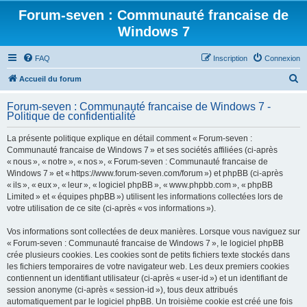
Forum-seven : Communauté francaise de
Windows 7
FAQ
Inscription
Connexion
R
Accueil du forum
e
Forum-seven : Communauté francaise de Windows 7 -
c
Politique de confidentialité
h
La présente politique explique en détail comment « Forum-seven :
e
Communauté francaise de Windows 7 » et ses sociétés affiliées (ci-après
r
« nous », « notre », « nos », « Forum-seven : Communauté francaise de
Windows 7 » et « https://www.forum-seven.com/forum ») et phpBB (ci-après
c
« ils », « eux », « leur », « logiciel phpBB », « www.phpbb.com », « phpBB
h
Limited » et « équipes phpBB ») utilisent les informations collectées lors de
votre utilisation de ce site (ci-après « vos informations »).
e
r
Vos informations sont collectées de deux manières. Lorsque vous naviguez sur
« Forum-seven : Communauté francaise de Windows 7 », le logiciel phpBB
crée plusieurs cookies. Les cookies sont de petits fichiers texte stockés dans
les fichiers temporaires de votre navigateur web. Les deux premiers cookies
contiennent un identifiant utilisateur (ci-après « user-id ») et un identifiant de
session anonyme (ci-après « session-id »), tous deux attribués
automatiquement par le logiciel phpBB. Un troisième cookie est créé une fois