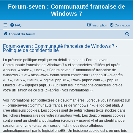
Forum-seven : Communauté francaise de
Windows 7
FAQ
Inscription
Connexion
R
Accueil du forum
e
Forum-seven : Communauté francaise de Windows 7 -
c
Politique de confidentialité
h
La présente politique explique en détail comment « Forum-seven :
e
Communauté francaise de Windows 7 » et ses sociétés affiliées (ci-après
r
« nous », « notre », « nos », « Forum-seven : Communauté francaise de
Windows 7 » et « https://www.forum-seven.com/forum ») et phpBB (ci-après
c
« ils », « eux », « leur », « logiciel phpBB », « www.phpbb.com », « phpBB
h
Limited » et « équipes phpBB ») utilisent les informations collectées lors de
votre utilisation de ce site (ci-après « vos informations »).
e
r
Vos informations sont collectées de deux manières. Lorsque vous naviguez sur
« Forum-seven : Communauté francaise de Windows 7 », le logiciel phpBB
crée plusieurs cookies. Les cookies sont de petits fichiers texte stockés dans
les fichiers temporaires de votre navigateur web. Les deux premiers cookies
contiennent un identifiant utilisateur (ci-après « user-id ») et un identifiant de
session anonyme (ci-après « session-id »), tous deux attribués
automatiquement par le logiciel phpBB. Un troisième cookie est créé une fois