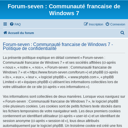
Forum-seven : Communauté francaise de
Windows 7
FAQ
Inscription
Connexion
R
Accueil du forum
e
Forum-seven : Communauté francaise de Windows 7 -
c
Politique de confidentialité
h
La présente politique explique en détail comment « Forum-seven :
e
Communauté francaise de Windows 7 » et ses sociétés affiliées (ci-après
r
« nous », « notre », « nos », « Forum-seven : Communauté francaise de
Windows 7 » et « https://www.forum-seven.com/forum ») et phpBB (ci-après
c
« ils », « eux », « leur », « logiciel phpBB », « www.phpbb.com », « phpBB
h
Limited » et « équipes phpBB ») utilisent les informations collectées lors de
votre utilisation de ce site (ci-après « vos informations »).
e
r
Vos informations sont collectées de deux manières. Lorsque vous naviguez sur
« Forum-seven : Communauté francaise de Windows 7 », le logiciel phpBB
crée plusieurs cookies. Les cookies sont de petits fichiers texte stockés dans
les fichiers temporaires de votre navigateur web. Les deux premiers cookies
contiennent un identifiant utilisateur (ci-après « user-id ») et un identifiant de
session anonyme (ci-après « session-id »), tous deux attribués
automatiquement par le logiciel phpBB. Un troisième cookie est créé une fois