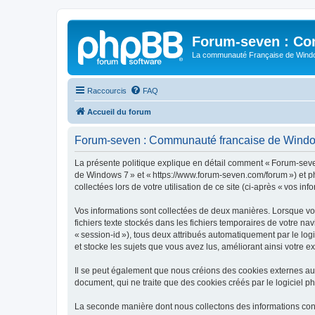
Forum-seven : Co
La communauté Française de Win
Raccourcis
FAQ
Accueil du forum
Forum-seven : Communauté francaise de Windows 
La présente politique explique en détail comment « Forum-seve
de Windows 7 » et « https://www.forum-seven.com/forum ») et php
collectées lors de votre utilisation de ce site (ci-après « vos inf
Vos informations sont collectées de deux manières. Lorsque vo
fichiers texte stockés dans les fichiers temporaires de votre na
« session-id »), tous deux attribués automatiquement par le l
et stocke les sujets que vous avez lus, améliorant ainsi votre e
Il se peut également que nous créions des cookies externes a
document, qui ne traite que des cookies créés par le logiciel p
La seconde manière dont nous collectons des informations consist