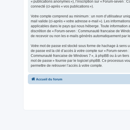
« publications anonymes »), l’inscription sur « Forum-seven : 
connecté (ci-après « vos publications »).
Votre compte comprend au minimum : un nom d’utilisateur unique
mail valide (ci-après « votre adresse e-mail »). Les informati
applicables dans le pays qui nous héberge. Toute information aut
discrétion de « Forum-seven : Communauté francaise de Window
de recevoir ou non les e-mails générés automatiquement par le
Votre mot de passe est stocké sous forme de hachage à sens un
de passe est la clé d’accès à votre compte sur « Forum-seven :
Communauté francaise de Windows 7 », à phpBB ou à un tiers ne
mot de passe » fournie par le logiciel phpBB. Ce processus vou
permettre de retrouver l’accès à votre compte.
Accueil du forum