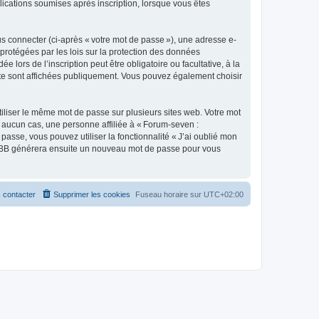
lications soumises après inscription, lorsque vous êtes
s connecter (ci-après « votre mot de passe »), une adresse e-
protégées par les lois sur la protection des données
lors de l’inscription peut être obligatoire ou facultative, à la
te sont affichées publiquement. Vous pouvez également choisir
liser le même mot de passe sur plusieurs sites web. Votre mot
 aucun cas, une personne affiliée à « Forum-seven :
se, vous pouvez utiliser la fonctionnalité « J’ai oublié mon
 phpBB générera ensuite un nouveau mot de passe pour vous
 contacter
Supprimer les cookies
Fuseau horaire sur
UTC+02:00