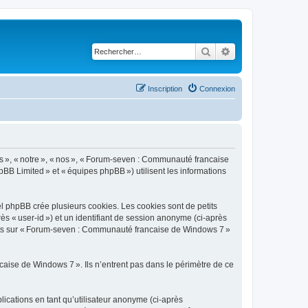
Rechercher
Recherche avancé
Inscription
Connexion
s », « notre », « nos », « Forum-seven : Communauté francaise
pBB Limited » et « équipes phpBB ») utilisent les informations
 phpBB crée plusieurs cookies. Les cookies sont de petits
rès « user-id ») et un identifiant de session anonyme (ci-après
ujets sur « Forum-seven : Communauté francaise de Windows 7 »
ise de Windows 7 ». Ils n’entrent pas dans le périmètre de ce
blications en tant qu’utilisateur anonyme (ci-après