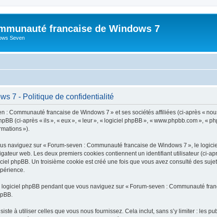
mmunauté francaise de Windows 7
dows Seven
7 - Politique de confidentialité
n : Communauté francaise de Windows 7 » et ses sociétés affiliées (ci-après « nou
BB (ci-après « ils », « eux », « leur », « logiciel phpBB », « www.phpbb.com », « ph
ormations »).
us naviguez sur « Forum-seven : Communauté francaise de Windows 7 », le logiciel
vigateur web. Les deux premiers cookies contiennent un identifiant utilisateur (ci-ap
ogiciel phpBB. Un troisième cookie est créé une fois que vous avez consulté des s
xpérience.
u logiciel phpBB pendant que vous naviguez sur « Forum-seven : Communauté franca
hpBB.
e à utiliser celles que vous nous fournissez. Cela inclut, sans s’y limiter : les pu