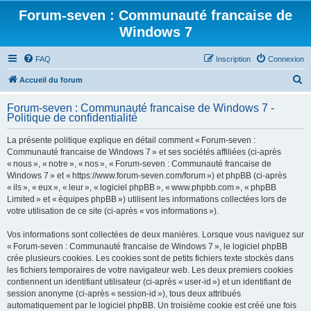
Forum-seven : Communauté francaise de
Windows 7
FAQ
Inscription
Connexion
R
Accueil du forum
e
Forum-seven : Communauté francaise de Windows 7 -
c
Politique de confidentialité
h
La présente politique explique en détail comment « Forum-seven :
e
Communauté francaise de Windows 7 » et ses sociétés affiliées (ci-après
r
« nous », « notre », « nos », « Forum-seven : Communauté francaise de
Windows 7 » et « https://www.forum-seven.com/forum ») et phpBB (ci-après
c
« ils », « eux », « leur », « logiciel phpBB », « www.phpbb.com », « phpBB
h
Limited » et « équipes phpBB ») utilisent les informations collectées lors de
votre utilisation de ce site (ci-après « vos informations »).
e
r
Vos informations sont collectées de deux manières. Lorsque vous naviguez sur
« Forum-seven : Communauté francaise de Windows 7 », le logiciel phpBB
crée plusieurs cookies. Les cookies sont de petits fichiers texte stockés dans
les fichiers temporaires de votre navigateur web. Les deux premiers cookies
contiennent un identifiant utilisateur (ci-après « user-id ») et un identifiant de
session anonyme (ci-après « session-id »), tous deux attribués
automatiquement par le logiciel phpBB. Un troisième cookie est créé une fois