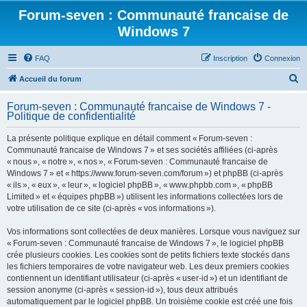
Forum-seven : Communauté francaise de
Windows 7
FAQ
Inscription
Connexion
R
Accueil du forum
e
Forum-seven : Communauté francaise de Windows 7 -
c
Politique de confidentialité
h
La présente politique explique en détail comment « Forum-seven :
e
Communauté francaise de Windows 7 » et ses sociétés affiliées (ci-après
r
« nous », « notre », « nos », « Forum-seven : Communauté francaise de
Windows 7 » et « https://www.forum-seven.com/forum ») et phpBB (ci-après
c
« ils », « eux », « leur », « logiciel phpBB », « www.phpbb.com », « phpBB
h
Limited » et « équipes phpBB ») utilisent les informations collectées lors de
votre utilisation de ce site (ci-après « vos informations »).
e
r
Vos informations sont collectées de deux manières. Lorsque vous naviguez sur
« Forum-seven : Communauté francaise de Windows 7 », le logiciel phpBB
crée plusieurs cookies. Les cookies sont de petits fichiers texte stockés dans
les fichiers temporaires de votre navigateur web. Les deux premiers cookies
contiennent un identifiant utilisateur (ci-après « user-id ») et un identifiant de
session anonyme (ci-après « session-id »), tous deux attribués
automatiquement par le logiciel phpBB. Un troisième cookie est créé une fois