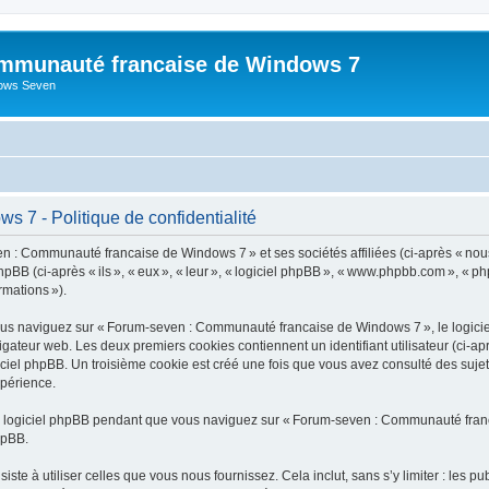
mmunauté francaise de Windows 7
dows Seven
7 - Politique de confidentialité
n : Communauté francaise de Windows 7 » et ses sociétés affiliées (ci-après « nou
BB (ci-après « ils », « eux », « leur », « logiciel phpBB », « www.phpbb.com », « ph
ormations »).
us naviguez sur « Forum-seven : Communauté francaise de Windows 7 », le logiciel
vigateur web. Les deux premiers cookies contiennent un identifiant utilisateur (ci-ap
ogiciel phpBB. Un troisième cookie est créé une fois que vous avez consulté des s
xpérience.
u logiciel phpBB pendant que vous naviguez sur « Forum-seven : Communauté franca
hpBB.
e à utiliser celles que vous nous fournissez. Cela inclut, sans s’y limiter : les pu