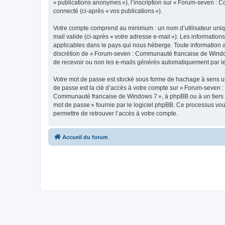
« publications anonymes »), l’inscription sur « Forum-seven : 
connecté (ci-après « vos publications »).
Votre compte comprend au minimum : un nom d’utilisateur unique
mail valide (ci-après « votre adresse e-mail »). Les informati
applicables dans le pays qui nous héberge. Toute information aut
discrétion de « Forum-seven : Communauté francaise de Window
de recevoir ou non les e-mails générés automatiquement par le
Votre mot de passe est stocké sous forme de hachage à sens un
de passe est la clé d’accès à votre compte sur « Forum-seven :
Communauté francaise de Windows 7 », à phpBB ou à un tiers ne
mot de passe » fournie par le logiciel phpBB. Ce processus vou
permettre de retrouver l’accès à votre compte.
Accueil du forum