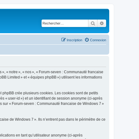
Rechercher
Recherche avancé
Inscription
Connexion
s », « notre », « nos », « Forum-seven : Communauté francaise
pBB Limited » et « équipes phpBB ») utilisent les informations
 phpBB crée plusieurs cookies. Les cookies sont de petits
rès « user-id ») et un identifiant de session anonyme (ci-après
ujets sur « Forum-seven : Communauté francaise de Windows 7 »
ise de Windows 7 ». Ils n’entrent pas dans le périmètre de ce
blications en tant qu’utilisateur anonyme (ci-après