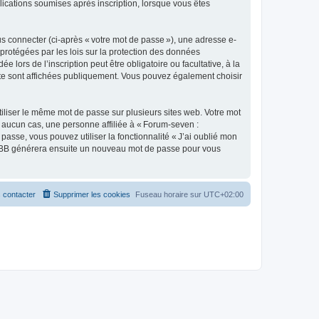
lications soumises après inscription, lorsque vous êtes
s connecter (ci-après « votre mot de passe »), une adresse e-
protégées par les lois sur la protection des données
lors de l’inscription peut être obligatoire ou facultative, à la
te sont affichées publiquement. Vous pouvez également choisir
liser le même mot de passe sur plusieurs sites web. Votre mot
 aucun cas, une personne affiliée à « Forum-seven :
se, vous pouvez utiliser la fonctionnalité « J’ai oublié mon
 phpBB générera ensuite un nouveau mot de passe pour vous
 contacter
Supprimer les cookies
Fuseau horaire sur
UTC+02:00