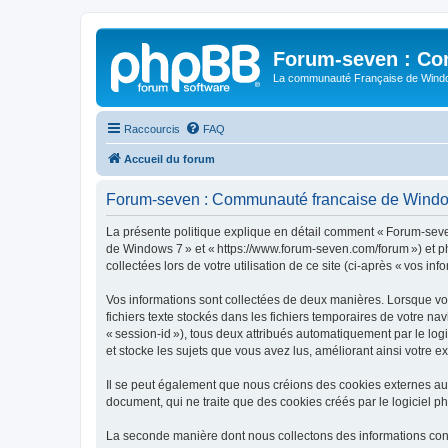
Forum-seven : Co
La communauté Française de Win
Raccourcis
FAQ
Accueil du forum
Forum-seven : Communauté francaise de Windows 
La présente politique explique en détail comment « Forum-seve
de Windows 7 » et « https://www.forum-seven.com/forum ») et php
collectées lors de votre utilisation de ce site (ci-après « vos inf
Vos informations sont collectées de deux manières. Lorsque vo
fichiers texte stockés dans les fichiers temporaires de votre na
« session-id »), tous deux attribués automatiquement par le l
et stocke les sujets que vous avez lus, améliorant ainsi votre e
Il se peut également que nous créions des cookies externes a
document, qui ne traite que des cookies créés par le logiciel p
La seconde manière dont nous collectons des informations consist