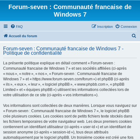
Forum-seven : Communauté francaise de
Windows 7
FAQ
Inscription
Connexion
R
Accueil du forum
e
Forum-seven : Communauté francaise de Windows 7 -
c
Politique de confidentialité
h
La présente politique explique en détail comment « Forum-seven :
e
Communauté francaise de Windows 7 » et ses sociétés affiliées (ci-après
r
« nous », « notre », « nos », « Forum-seven : Communauté francaise de
Windows 7 » et « https://www.forum-seven.com/forum ») et phpBB (ci-après
c
« ils », « eux », « leur », « logiciel phpBB », « www.phpbb.com », « phpBB
h
Limited » et « équipes phpBB ») utilisent les informations collectées lors de
votre utilisation de ce site (ci-après « vos informations »).
e
r
Vos informations sont collectées de deux manières. Lorsque vous naviguez sur
« Forum-seven : Communauté francaise de Windows 7 », le logiciel phpBB
crée plusieurs cookies. Les cookies sont de petits fichiers texte stockés dans
les fichiers temporaires de votre navigateur web. Les deux premiers cookies
contiennent un identifiant utilisateur (ci-après « user-id ») et un identifiant de
session anonyme (ci-après « session-id »), tous deux attribués
automatiquement par le logiciel phpBB. Un troisième cookie est créé une fois