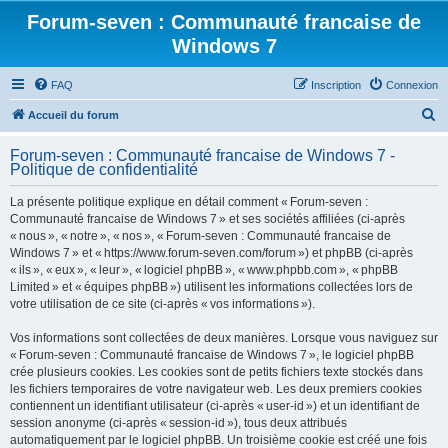
Forum-seven : Communauté francaise de
Windows 7
FAQ
Inscription
Connexion
R
Accueil du forum
e
Forum-seven : Communauté francaise de Windows 7 -
c
Politique de confidentialité
h
La présente politique explique en détail comment « Forum-seven :
e
Communauté francaise de Windows 7 » et ses sociétés affiliées (ci-après
r
« nous », « notre », « nos », « Forum-seven : Communauté francaise de
Windows 7 » et « https://www.forum-seven.com/forum ») et phpBB (ci-après
c
« ils », « eux », « leur », « logiciel phpBB », « www.phpbb.com », « phpBB
h
Limited » et « équipes phpBB ») utilisent les informations collectées lors de
votre utilisation de ce site (ci-après « vos informations »).
e
r
Vos informations sont collectées de deux manières. Lorsque vous naviguez sur
« Forum-seven : Communauté francaise de Windows 7 », le logiciel phpBB
crée plusieurs cookies. Les cookies sont de petits fichiers texte stockés dans
les fichiers temporaires de votre navigateur web. Les deux premiers cookies
contiennent un identifiant utilisateur (ci-après « user-id ») et un identifiant de
session anonyme (ci-après « session-id »), tous deux attribués
automatiquement par le logiciel phpBB. Un troisième cookie est créé une fois