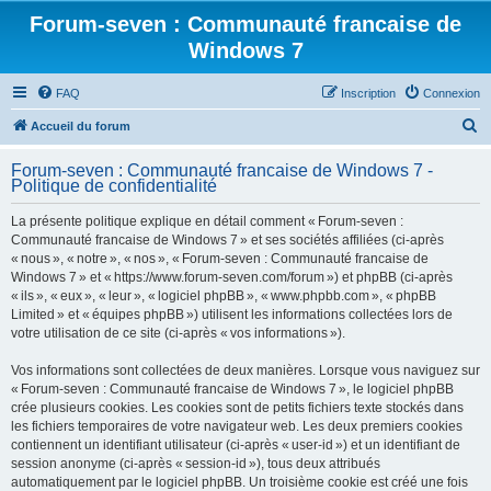
Forum-seven : Communauté francaise de
Windows 7
FAQ
Inscription
Connexion
R
Accueil du forum
e
Forum-seven : Communauté francaise de Windows 7 -
c
Politique de confidentialité
h
La présente politique explique en détail comment « Forum-seven :
e
Communauté francaise de Windows 7 » et ses sociétés affiliées (ci-après
r
« nous », « notre », « nos », « Forum-seven : Communauté francaise de
Windows 7 » et « https://www.forum-seven.com/forum ») et phpBB (ci-après
c
« ils », « eux », « leur », « logiciel phpBB », « www.phpbb.com », « phpBB
h
Limited » et « équipes phpBB ») utilisent les informations collectées lors de
votre utilisation de ce site (ci-après « vos informations »).
e
r
Vos informations sont collectées de deux manières. Lorsque vous naviguez sur
« Forum-seven : Communauté francaise de Windows 7 », le logiciel phpBB
crée plusieurs cookies. Les cookies sont de petits fichiers texte stockés dans
les fichiers temporaires de votre navigateur web. Les deux premiers cookies
contiennent un identifiant utilisateur (ci-après « user-id ») et un identifiant de
session anonyme (ci-après « session-id »), tous deux attribués
automatiquement par le logiciel phpBB. Un troisième cookie est créé une fois