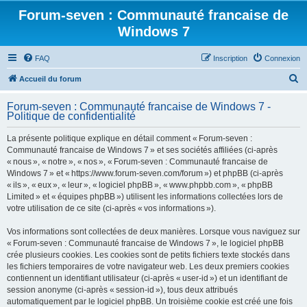
Forum-seven : Communauté francaise de
Windows 7
FAQ
Inscription
Connexion
R
Accueil du forum
e
Forum-seven : Communauté francaise de Windows 7 -
c
Politique de confidentialité
h
La présente politique explique en détail comment « Forum-seven :
e
Communauté francaise de Windows 7 » et ses sociétés affiliées (ci-après
r
« nous », « notre », « nos », « Forum-seven : Communauté francaise de
Windows 7 » et « https://www.forum-seven.com/forum ») et phpBB (ci-après
c
« ils », « eux », « leur », « logiciel phpBB », « www.phpbb.com », « phpBB
h
Limited » et « équipes phpBB ») utilisent les informations collectées lors de
votre utilisation de ce site (ci-après « vos informations »).
e
r
Vos informations sont collectées de deux manières. Lorsque vous naviguez sur
« Forum-seven : Communauté francaise de Windows 7 », le logiciel phpBB
crée plusieurs cookies. Les cookies sont de petits fichiers texte stockés dans
les fichiers temporaires de votre navigateur web. Les deux premiers cookies
contiennent un identifiant utilisateur (ci-après « user-id ») et un identifiant de
session anonyme (ci-après « session-id »), tous deux attribués
automatiquement par le logiciel phpBB. Un troisième cookie est créé une fois