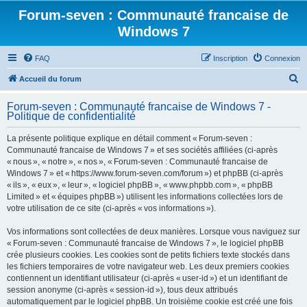
Forum-seven : Communauté francaise de
Windows 7
FAQ
Inscription
Connexion
R
Accueil du forum
e
Forum-seven : Communauté francaise de Windows 7 -
c
Politique de confidentialité
h
La présente politique explique en détail comment « Forum-seven :
e
Communauté francaise de Windows 7 » et ses sociétés affiliées (ci-après
r
« nous », « notre », « nos », « Forum-seven : Communauté francaise de
Windows 7 » et « https://www.forum-seven.com/forum ») et phpBB (ci-après
c
« ils », « eux », « leur », « logiciel phpBB », « www.phpbb.com », « phpBB
h
Limited » et « équipes phpBB ») utilisent les informations collectées lors de
votre utilisation de ce site (ci-après « vos informations »).
e
r
Vos informations sont collectées de deux manières. Lorsque vous naviguez sur
« Forum-seven : Communauté francaise de Windows 7 », le logiciel phpBB
crée plusieurs cookies. Les cookies sont de petits fichiers texte stockés dans
les fichiers temporaires de votre navigateur web. Les deux premiers cookies
contiennent un identifiant utilisateur (ci-après « user-id ») et un identifiant de
session anonyme (ci-après « session-id »), tous deux attribués
automatiquement par le logiciel phpBB. Un troisième cookie est créé une fois