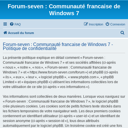
Forum-seven : Communauté francaise de
Windows 7
FAQ
Inscription
Connexion
R
Accueil du forum
e
Forum-seven : Communauté francaise de Windows 7 -
c
Politique de confidentialité
h
La présente politique explique en détail comment « Forum-seven :
e
Communauté francaise de Windows 7 » et ses sociétés affiliées (ci-après
r
« nous », « notre », « nos », « Forum-seven : Communauté francaise de
Windows 7 » et « https://www.forum-seven.com/forum ») et phpBB (ci-après
c
« ils », « eux », « leur », « logiciel phpBB », « www.phpbb.com », « phpBB
h
Limited » et « équipes phpBB ») utilisent les informations collectées lors de
votre utilisation de ce site (ci-après « vos informations »).
e
r
Vos informations sont collectées de deux manières. Lorsque vous naviguez sur
« Forum-seven : Communauté francaise de Windows 7 », le logiciel phpBB
crée plusieurs cookies. Les cookies sont de petits fichiers texte stockés dans
les fichiers temporaires de votre navigateur web. Les deux premiers cookies
contiennent un identifiant utilisateur (ci-après « user-id ») et un identifiant de
session anonyme (ci-après « session-id »), tous deux attribués
automatiquement par le logiciel phpBB. Un troisième cookie est créé une fois