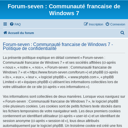
Forum-seven : Communauté francaise de
Windows 7
FAQ
Inscription
Connexion
R
Accueil du forum
e
Forum-seven : Communauté francaise de Windows 7 -
c
Politique de confidentialité
h
La présente politique explique en détail comment « Forum-seven :
e
Communauté francaise de Windows 7 » et ses sociétés affiliées (ci-après
r
« nous », « notre », « nos », « Forum-seven : Communauté francaise de
Windows 7 » et « https://www.forum-seven.com/forum ») et phpBB (ci-après
c
« ils », « eux », « leur », « logiciel phpBB », « www.phpbb.com », « phpBB
h
Limited » et « équipes phpBB ») utilisent les informations collectées lors de
votre utilisation de ce site (ci-après « vos informations »).
e
r
Vos informations sont collectées de deux manières. Lorsque vous naviguez sur
« Forum-seven : Communauté francaise de Windows 7 », le logiciel phpBB
crée plusieurs cookies. Les cookies sont de petits fichiers texte stockés dans
les fichiers temporaires de votre navigateur web. Les deux premiers cookies
contiennent un identifiant utilisateur (ci-après « user-id ») et un identifiant de
session anonyme (ci-après « session-id »), tous deux attribués
automatiquement par le logiciel phpBB. Un troisième cookie est créé une fois