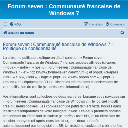
Forum-seven : Communauté francaise de
Windows 7
FAQ
Inscription
Connexion
R
Accueil du forum
e
Forum-seven : Communauté francaise de Windows 7 -
c
Politique de confidentialité
h
La présente politique explique en détail comment « Forum-seven :
e
Communauté francaise de Windows 7 » et ses sociétés affiliées (ci-après
r
« nous », « notre », « nos », « Forum-seven : Communauté francaise de
Windows 7 » et « https://www.forum-seven.com/forum ») et phpBB (ci-après
c
« ils », « eux », « leur », « logiciel phpBB », « www.phpbb.com », « phpBB
h
Limited » et « équipes phpBB ») utilisent les informations collectées lors de
votre utilisation de ce site (ci-après « vos informations »).
e
r
Vos informations sont collectées de deux manières. Lorsque vous naviguez sur
« Forum-seven : Communauté francaise de Windows 7 », le logiciel phpBB
crée plusieurs cookies. Les cookies sont de petits fichiers texte stockés dans
les fichiers temporaires de votre navigateur web. Les deux premiers cookies
contiennent un identifiant utilisateur (ci-après « user-id ») et un identifiant de
session anonyme (ci-après « session-id »), tous deux attribués
automatiquement par le logiciel phpBB. Un troisième cookie est créé une fois