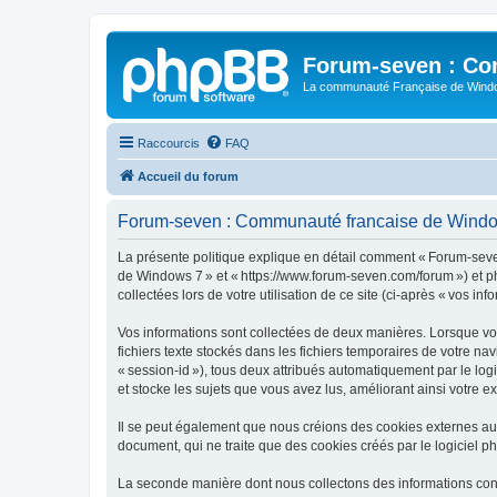
Forum-seven : Co
La communauté Française de Win
Raccourcis
FAQ
Accueil du forum
Forum-seven : Communauté francaise de Windows 
La présente politique explique en détail comment « Forum-seve
de Windows 7 » et « https://www.forum-seven.com/forum ») et php
collectées lors de votre utilisation de ce site (ci-après « vos inf
Vos informations sont collectées de deux manières. Lorsque vo
fichiers texte stockés dans les fichiers temporaires de votre na
« session-id »), tous deux attribués automatiquement par le l
et stocke les sujets que vous avez lus, améliorant ainsi votre e
Il se peut également que nous créions des cookies externes a
document, qui ne traite que des cookies créés par le logiciel p
La seconde manière dont nous collectons des informations consist