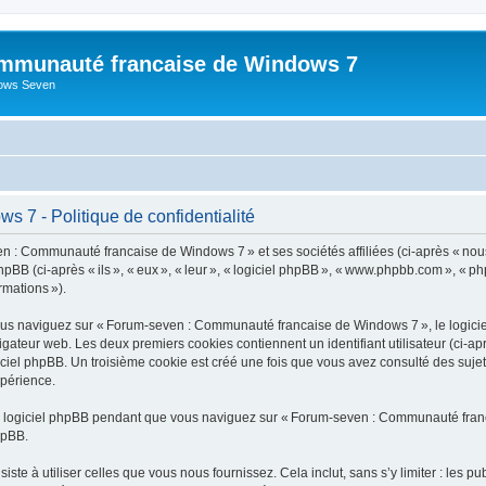
mmunauté francaise de Windows 7
dows Seven
7 - Politique de confidentialité
n : Communauté francaise de Windows 7 » et ses sociétés affiliées (ci-après « nou
BB (ci-après « ils », « eux », « leur », « logiciel phpBB », « www.phpbb.com », « ph
ormations »).
us naviguez sur « Forum-seven : Communauté francaise de Windows 7 », le logiciel
vigateur web. Les deux premiers cookies contiennent un identifiant utilisateur (ci-ap
ogiciel phpBB. Un troisième cookie est créé une fois que vous avez consulté des s
xpérience.
u logiciel phpBB pendant que vous naviguez sur « Forum-seven : Communauté franca
hpBB.
e à utiliser celles que vous nous fournissez. Cela inclut, sans s’y limiter : les pu