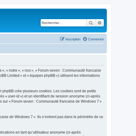
Rechercher
Recherche avancé
Inscription
Connexion
s », « notre », « nos », « Forum-seven : Communauté francaise
pBB Limited » et « équipes phpBB ») utilisent les informations
 phpBB crée plusieurs cookies. Les cookies sont de petits
rès « user-id ») et un identifiant de session anonyme (ci-après
ujets sur « Forum-seven : Communauté francaise de Windows 7 »
ise de Windows 7 ». Ils n’entrent pas dans le périmètre de ce
blications en tant qu’utilisateur anonyme (ci-après