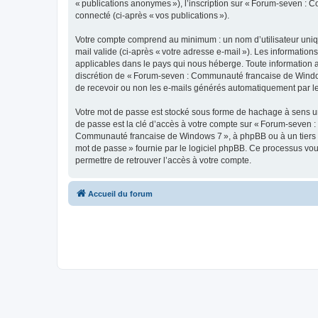
« publications anonymes »), l’inscription sur « Forum-seven : 
connecté (ci-après « vos publications »).
Votre compte comprend au minimum : un nom d’utilisateur unique
mail valide (ci-après « votre adresse e-mail »). Les informati
applicables dans le pays qui nous héberge. Toute information aut
discrétion de « Forum-seven : Communauté francaise de Window
de recevoir ou non les e-mails générés automatiquement par le
Votre mot de passe est stocké sous forme de hachage à sens un
de passe est la clé d’accès à votre compte sur « Forum-seven :
Communauté francaise de Windows 7 », à phpBB ou à un tiers ne
mot de passe » fournie par le logiciel phpBB. Ce processus vou
permettre de retrouver l’accès à votre compte.
Accueil du forum