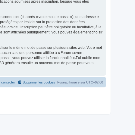
lications soumises après inscription, lorsque vous êtes
s connecter (ci-après « votre mot de passe »), une adresse e-
protégées par les lois sur la protection des données
lors de l’inscription peut être obligatoire ou facultative, à la
te sont affichées publiquement. Vous pouvez également choisir
liser le même mot de passe sur plusieurs sites web. Votre mot
 aucun cas, une personne affiliée à « Forum-seven :
se, vous pouvez utiliser la fonctionnalité « J’ai oublié mon
 phpBB générera ensuite un nouveau mot de passe pour vous
 contacter
Supprimer les cookies
Fuseau horaire sur
UTC+02:00