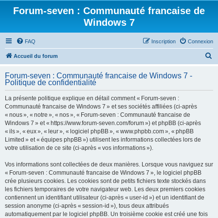
Forum-seven : Communauté francaise de
Windows 7
FAQ
Inscription
Connexion
R
Accueil du forum
e
Forum-seven : Communauté francaise de Windows 7 -
c
Politique de confidentialité
h
La présente politique explique en détail comment « Forum-seven :
e
Communauté francaise de Windows 7 » et ses sociétés affiliées (ci-après
r
« nous », « notre », « nos », « Forum-seven : Communauté francaise de
Windows 7 » et « https://www.forum-seven.com/forum ») et phpBB (ci-après
c
« ils », « eux », « leur », « logiciel phpBB », « www.phpbb.com », « phpBB
h
Limited » et « équipes phpBB ») utilisent les informations collectées lors de
votre utilisation de ce site (ci-après « vos informations »).
e
r
Vos informations sont collectées de deux manières. Lorsque vous naviguez sur
« Forum-seven : Communauté francaise de Windows 7 », le logiciel phpBB
crée plusieurs cookies. Les cookies sont de petits fichiers texte stockés dans
les fichiers temporaires de votre navigateur web. Les deux premiers cookies
contiennent un identifiant utilisateur (ci-après « user-id ») et un identifiant de
session anonyme (ci-après « session-id »), tous deux attribués
automatiquement par le logiciel phpBB. Un troisième cookie est créé une fois