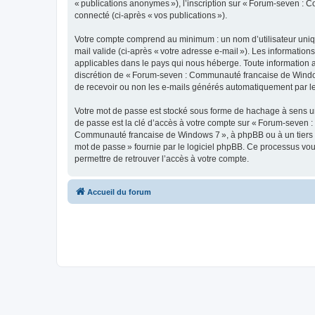
« publications anonymes »), l’inscription sur « Forum-seven : 
connecté (ci-après « vos publications »).
Votre compte comprend au minimum : un nom d’utilisateur unique
mail valide (ci-après « votre adresse e-mail »). Les informati
applicables dans le pays qui nous héberge. Toute information aut
discrétion de « Forum-seven : Communauté francaise de Window
de recevoir ou non les e-mails générés automatiquement par le
Votre mot de passe est stocké sous forme de hachage à sens un
de passe est la clé d’accès à votre compte sur « Forum-seven :
Communauté francaise de Windows 7 », à phpBB ou à un tiers ne
mot de passe » fournie par le logiciel phpBB. Ce processus vou
permettre de retrouver l’accès à votre compte.
Accueil du forum