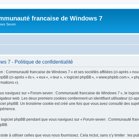
mmunauté francaise de Windows 7
dows Seven
7 - Politique de confidentialité
n : Communauté francaise de Windows 7 » et ses sociétés affiliées (ci-après « nou
BB (ci-après « ils », « eux », « leur », « logiciel phpBB », « www.phpbb.com », « ph
ormations »).
us naviguez sur « Forum-seven : Communauté francaise de Windows 7 », le logiciel
vigateur web. Les deux premiers cookies contiennent un identifiant utilisateur (ci-ap
ogiciel phpBB. Un troisième cookie est créé une fois que vous avez consulté des s
xpérience.
u logiciel phpBB pendant que vous naviguez sur « Forum-seven : Communauté franca
hpBB.
e à utiliser celles que vous nous fournissez. Cela inclut, sans s’y limiter : les pu