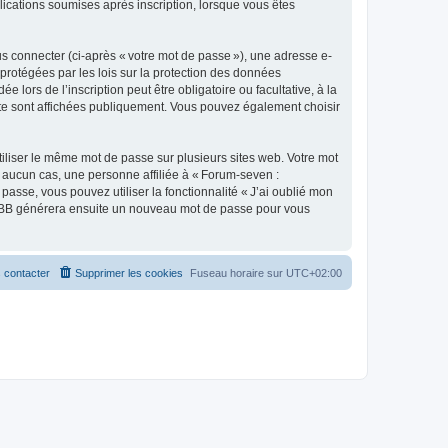
lications soumises après inscription, lorsque vous êtes
s connecter (ci-après « votre mot de passe »), une adresse e-
protégées par les lois sur la protection des données
lors de l’inscription peut être obligatoire ou facultative, à la
te sont affichées publiquement. Vous pouvez également choisir
liser le même mot de passe sur plusieurs sites web. Votre mot
 aucun cas, une personne affiliée à « Forum-seven :
se, vous pouvez utiliser la fonctionnalité « J’ai oublié mon
 phpBB générera ensuite un nouveau mot de passe pour vous
 contacter
Supprimer les cookies
Fuseau horaire sur
UTC+02:00