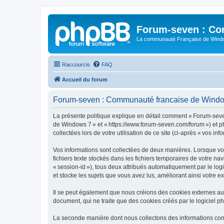
Forum-seven : Co
La communauté Française de Win
Raccourcis
FAQ
Accueil du forum
Forum-seven : Communauté francaise de Windows 
La présente politique explique en détail comment « Forum-seve
de Windows 7 » et « https://www.forum-seven.com/forum ») et php
collectées lors de votre utilisation de ce site (ci-après « vos inf
Vos informations sont collectées de deux manières. Lorsque vo
fichiers texte stockés dans les fichiers temporaires de votre na
« session-id »), tous deux attribués automatiquement par le l
et stocke les sujets que vous avez lus, améliorant ainsi votre e
Il se peut également que nous créions des cookies externes a
document, qui ne traite que des cookies créés par le logiciel p
La seconde manière dont nous collectons des informations consist