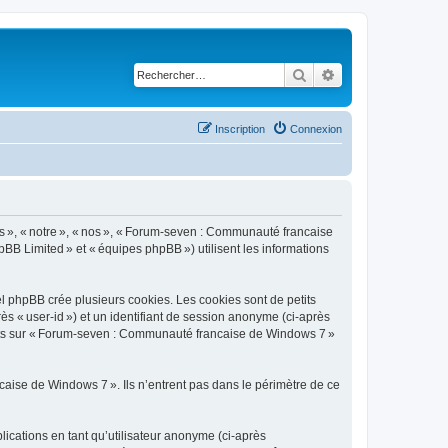
Rechercher
Recherche avancé
Inscription
Connexion
s », « notre », « nos », « Forum-seven : Communauté francaise
pBB Limited » et « équipes phpBB ») utilisent les informations
 phpBB crée plusieurs cookies. Les cookies sont de petits
rès « user-id ») et un identifiant de session anonyme (ci-après
ujets sur « Forum-seven : Communauté francaise de Windows 7 »
ise de Windows 7 ». Ils n’entrent pas dans le périmètre de ce
blications en tant qu’utilisateur anonyme (ci-après