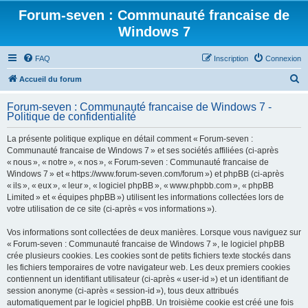
Forum-seven : Communauté francaise de
Windows 7
FAQ
Inscription
Connexion
R
Accueil du forum
e
Forum-seven : Communauté francaise de Windows 7 -
c
Politique de confidentialité
h
La présente politique explique en détail comment « Forum-seven :
e
Communauté francaise de Windows 7 » et ses sociétés affiliées (ci-après
r
« nous », « notre », « nos », « Forum-seven : Communauté francaise de
Windows 7 » et « https://www.forum-seven.com/forum ») et phpBB (ci-après
c
« ils », « eux », « leur », « logiciel phpBB », « www.phpbb.com », « phpBB
h
Limited » et « équipes phpBB ») utilisent les informations collectées lors de
votre utilisation de ce site (ci-après « vos informations »).
e
r
Vos informations sont collectées de deux manières. Lorsque vous naviguez sur
« Forum-seven : Communauté francaise de Windows 7 », le logiciel phpBB
crée plusieurs cookies. Les cookies sont de petits fichiers texte stockés dans
les fichiers temporaires de votre navigateur web. Les deux premiers cookies
contiennent un identifiant utilisateur (ci-après « user-id ») et un identifiant de
session anonyme (ci-après « session-id »), tous deux attribués
automatiquement par le logiciel phpBB. Un troisième cookie est créé une fois