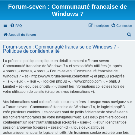
Forum-seven : Communauté francaise de
Windows 7
FAQ
Inscription
Connexion
R
Accueil du forum
e
Forum-seven : Communauté francaise de Windows 7 -
c
Politique de confidentialité
h
La présente politique explique en détail comment « Forum-seven :
e
Communauté francaise de Windows 7 » et ses sociétés affiliées (ci-après
r
« nous », « notre », « nos », « Forum-seven : Communauté francaise de
Windows 7 » et « https://www.forum-seven.com/forum ») et phpBB (ci-après
c
« ils », « eux », « leur », « logiciel phpBB », « www.phpbb.com », « phpBB
h
Limited » et « équipes phpBB ») utilisent les informations collectées lors de
votre utilisation de ce site (ci-après « vos informations »).
e
r
Vos informations sont collectées de deux manières. Lorsque vous naviguez sur
« Forum-seven : Communauté francaise de Windows 7 », le logiciel phpBB
crée plusieurs cookies. Les cookies sont de petits fichiers texte stockés dans
les fichiers temporaires de votre navigateur web. Les deux premiers cookies
contiennent un identifiant utilisateur (ci-après « user-id ») et un identifiant de
session anonyme (ci-après « session-id »), tous deux attribués
automatiquement par le logiciel phpBB. Un troisième cookie est créé une fois