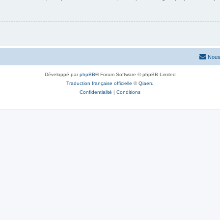
Nous
Développé par
phpBB
® Forum Software © phpBB Limited
Traduction française officielle
©
Qiaeru
Confidentialité
|
Conditions