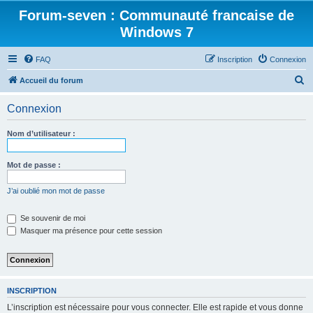
Forum-seven : Communauté francaise de
Windows 7
FAQ
Inscription
Connexion
R
Accueil du forum
e
Connexion
c
h
Nom d’utilisateur :
e
r
Mot de passe :
c
J’ai oublié mon mot de passe
h
e
Se souvenir de moi
Masquer ma présence pour cette session
r
INSCRIPTION
L’inscription est nécessaire pour vous connecter. Elle est rapide et vous donne