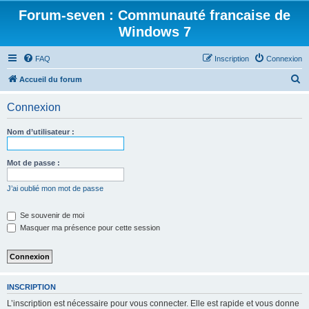
Forum-seven : Communauté francaise de
Windows 7
FAQ
Inscription
Connexion
R
Accueil du forum
e
Connexion
c
h
Nom d’utilisateur :
e
r
Mot de passe :
c
J’ai oublié mon mot de passe
h
e
Se souvenir de moi
Masquer ma présence pour cette session
r
INSCRIPTION
L’inscription est nécessaire pour vous connecter. Elle est rapide et vous donne