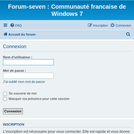
Forum-seven : Communauté francaise de
Windows 7
FAQ
Inscription
Connexion
R
Accueil du forum
e
Connexion
c
h
Nom d’utilisateur :
e
r
Mot de passe :
c
J’ai oublié mon mot de passe
h
e
Se souvenir de moi
Masquer ma présence pour cette session
r
INSCRIPTION
L’inscription est nécessaire pour vous connecter. Elle est rapide et vous donne