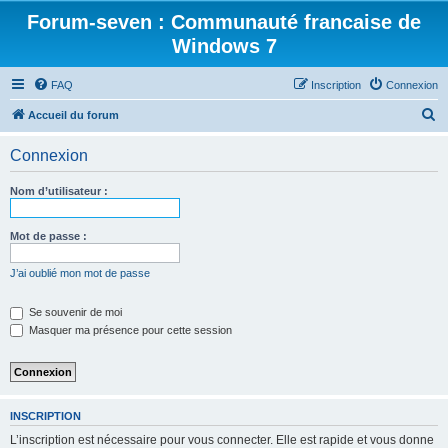
Forum-seven : Communauté francaise de
Windows 7
FAQ
Inscription
Connexion
R
Accueil du forum
e
Connexion
c
h
Nom d’utilisateur :
e
r
Mot de passe :
c
J’ai oublié mon mot de passe
h
e
Se souvenir de moi
Masquer ma présence pour cette session
r
INSCRIPTION
L’inscription est nécessaire pour vous connecter. Elle est rapide et vous donne