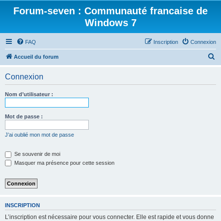
Forum-seven : Communauté francaise de
Windows 7
FAQ
Inscription
Connexion
R
Accueil du forum
e
Connexion
c
h
Nom d’utilisateur :
e
r
Mot de passe :
c
J’ai oublié mon mot de passe
h
e
Se souvenir de moi
Masquer ma présence pour cette session
r
INSCRIPTION
L’inscription est nécessaire pour vous connecter. Elle est rapide et vous donne