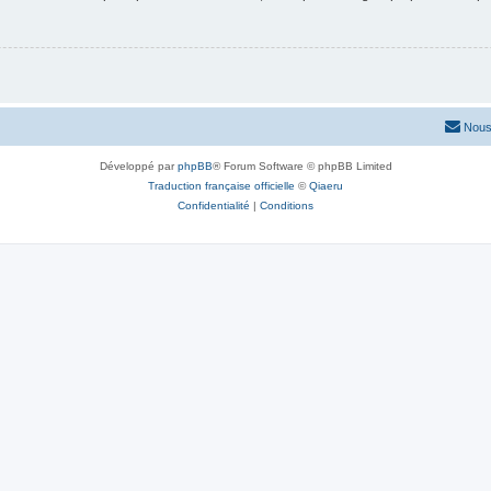
Nous
Développé par
phpBB
® Forum Software © phpBB Limited
Traduction française officielle
©
Qiaeru
Confidentialité
|
Conditions