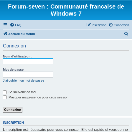
Forum-seven : Communauté francaise de
Windows 7
FAQ
Inscription
Connexion
R
Accueil du forum
e
Connexion
c
h
Nom d’utilisateur :
e
r
Mot de passe :
c
J’ai oublié mon mot de passe
h
e
Se souvenir de moi
Masquer ma présence pour cette session
r
INSCRIPTION
L’inscription est nécessaire pour vous connecter. Elle est rapide et vous donne