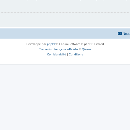
Nous
Développé par
phpBB
® Forum Software © phpBB Limited
Traduction française officielle
©
Qiaeru
Confidentialité
|
Conditions