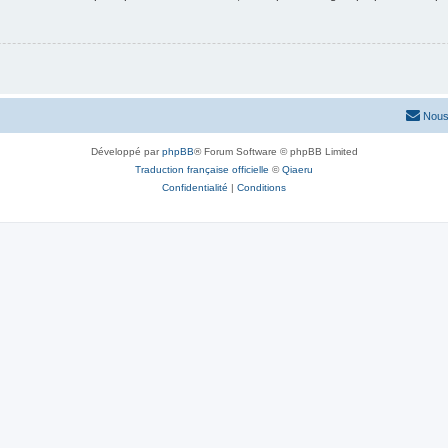
Nous
Développé par
phpBB
® Forum Software © phpBB Limited
Traduction française officielle
©
Qiaeru
Confidentialité
|
Conditions