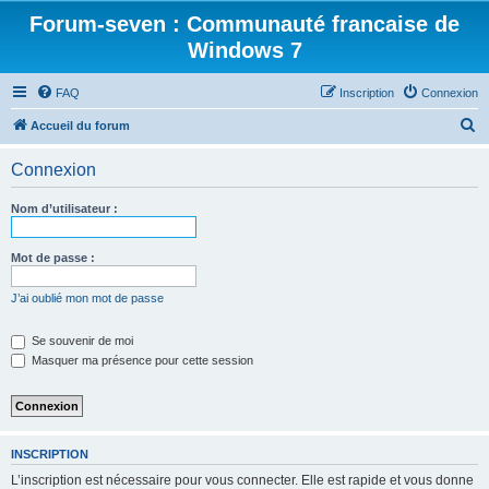
Forum-seven : Communauté francaise de
Windows 7
FAQ
Inscription
Connexion
R
Accueil du forum
e
Connexion
c
h
Nom d’utilisateur :
e
r
Mot de passe :
c
J’ai oublié mon mot de passe
h
e
Se souvenir de moi
Masquer ma présence pour cette session
r
INSCRIPTION
L’inscription est nécessaire pour vous connecter. Elle est rapide et vous donne