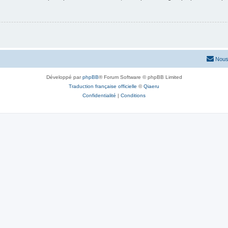
Nous
Développé par
phpBB
® Forum Software © phpBB Limited
Traduction française officielle
©
Qiaeru
Confidentialité
|
Conditions