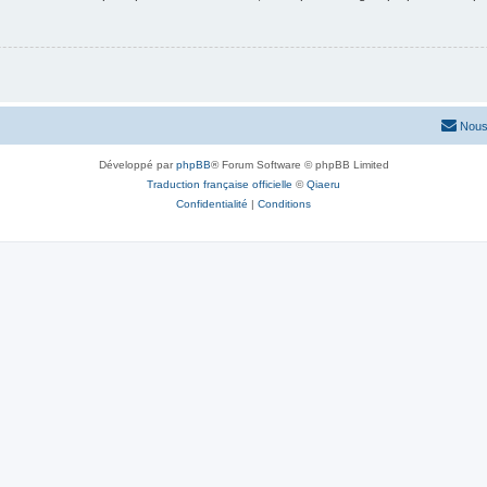
Nous
Développé par
phpBB
® Forum Software © phpBB Limited
Traduction française officielle
©
Qiaeru
Confidentialité
|
Conditions