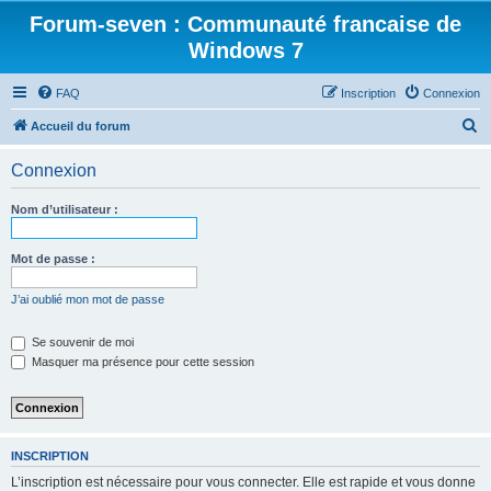
Forum-seven : Communauté francaise de
Windows 7
FAQ
Inscription
Connexion
R
Accueil du forum
e
Connexion
c
h
Nom d’utilisateur :
e
r
Mot de passe :
c
J’ai oublié mon mot de passe
h
e
Se souvenir de moi
Masquer ma présence pour cette session
r
INSCRIPTION
L’inscription est nécessaire pour vous connecter. Elle est rapide et vous donne