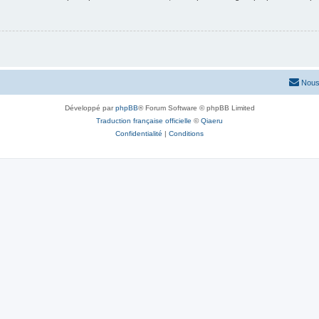
Nous
Développé par
phpBB
® Forum Software © phpBB Limited
Traduction française officielle
©
Qiaeru
Confidentialité
|
Conditions