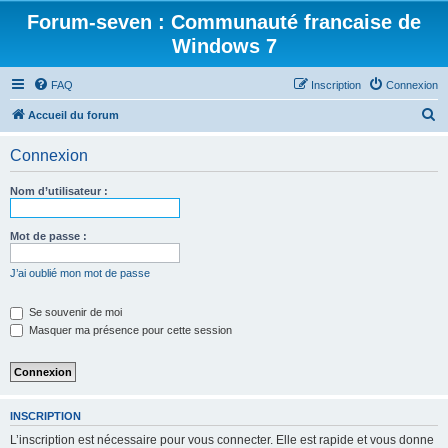
Forum-seven : Communauté francaise de
Windows 7
FAQ
Inscription
Connexion
R
Accueil du forum
e
Connexion
c
h
Nom d’utilisateur :
e
r
Mot de passe :
c
J’ai oublié mon mot de passe
h
e
Se souvenir de moi
Masquer ma présence pour cette session
r
INSCRIPTION
L’inscription est nécessaire pour vous connecter. Elle est rapide et vous donne