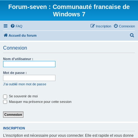
Forum-seven : Communauté francaise de
Windows 7
FAQ
Inscription
Connexion
R
Accueil du forum
e
Connexion
c
h
Nom d’utilisateur :
e
r
Mot de passe :
c
J’ai oublié mon mot de passe
h
e
Se souvenir de moi
Masquer ma présence pour cette session
r
INSCRIPTION
L’inscription est nécessaire pour vous connecter. Elle est rapide et vous donne