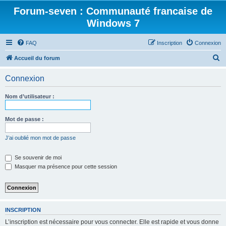
Forum-seven : Communauté francaise de
Windows 7
FAQ
Inscription
Connexion
R
Accueil du forum
e
Connexion
c
h
Nom d’utilisateur :
e
r
Mot de passe :
c
J’ai oublié mon mot de passe
h
e
Se souvenir de moi
Masquer ma présence pour cette session
r
INSCRIPTION
L’inscription est nécessaire pour vous connecter. Elle est rapide et vous donne