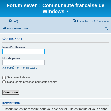
Forum-seven : Communauté francaise de
Windows 7
FAQ
Inscription
Connexion
R
Accueil du forum
e
Connexion
c
h
Nom d’utilisateur :
e
r
Mot de passe :
c
J’ai oublié mon mot de passe
h
e
Se souvenir de moi
Masquer ma présence pour cette session
r
INSCRIPTION
L’inscription est nécessaire pour vous connecter. Elle est rapide et vous donne