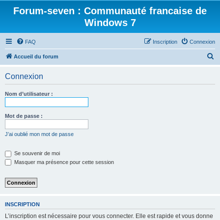
Forum-seven : Communauté francaise de
Windows 7
FAQ
Inscription
Connexion
R
Accueil du forum
e
Connexion
c
h
Nom d’utilisateur :
e
r
Mot de passe :
c
J’ai oublié mon mot de passe
h
e
Se souvenir de moi
Masquer ma présence pour cette session
r
INSCRIPTION
L’inscription est nécessaire pour vous connecter. Elle est rapide et vous donne