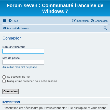
Forum-seven : Communauté francaise de
Windows 7
FAQ
Inscription
Connexion
R
Accueil du forum
e
Connexion
c
h
Nom d’utilisateur :
e
r
Mot de passe :
c
J’ai oublié mon mot de passe
h
e
Se souvenir de moi
Masquer ma présence pour cette session
r
INSCRIPTION
L’inscription est nécessaire pour vous connecter. Elle est rapide et vous donne