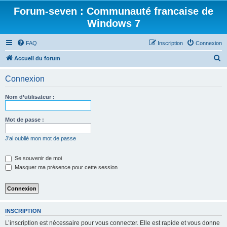
Forum-seven : Communauté francaise de
Windows 7
FAQ
Inscription
Connexion
R
Accueil du forum
e
Connexion
c
h
Nom d’utilisateur :
e
r
Mot de passe :
c
J’ai oublié mon mot de passe
h
e
Se souvenir de moi
Masquer ma présence pour cette session
r
INSCRIPTION
L’inscription est nécessaire pour vous connecter. Elle est rapide et vous donne