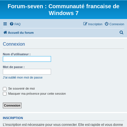
Forum-seven : Communauté francaise de
Windows 7
FAQ
Inscription
Connexion
R
Accueil du forum
e
Connexion
c
h
Nom d’utilisateur :
e
r
Mot de passe :
c
J’ai oublié mon mot de passe
h
e
Se souvenir de moi
Masquer ma présence pour cette session
r
INSCRIPTION
L’inscription est nécessaire pour vous connecter. Elle est rapide et vous donne